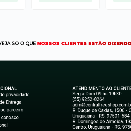
VEJA SÓ O QUE
NOSSOS CLIENTES ESTÃO DIZENDO
UCIONAL
ATENDIMENTO AO CLIENT
Seg à Dom 09 às 19h30
 de privacidade
(55) 9252-8264
 de Entrega
adm@centralfreeshop.com.b
so parceiro
R. Duque de Caxias, 1506 - C
Uruguaiana - RS, 97501-584
e conosco
R. Domingos de Almeida, 19
onal
Centro, Uruguaiana - RS, 97