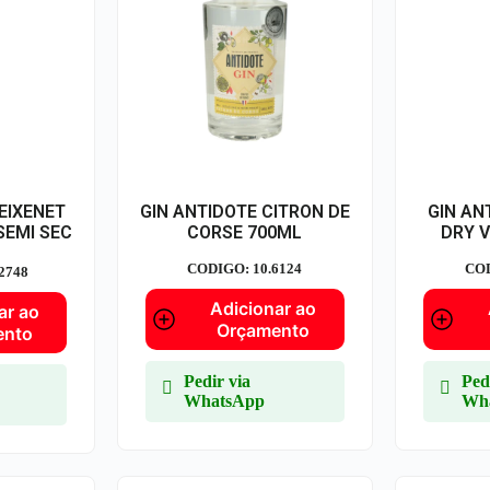
EIXENET
GIN ANTIDOTE CITRON DE
GIN AN
SEMI SEC
CORSE 700ML
DRY V
CODIGO: 10.6124
COD
2748
Adicionar ao
ar ao
Orçamento
ento
Pedir via
Ped
WhatsApp
Wh