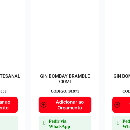
RTESANAL
GIN BOMBAY BRAMBLE
GIN BO
700ML
1058
CODIGO: 10.971
COD
ar ao
Adicionar ao
ento
Orçamento
Pedir via
Ped
WhatsApp
Wh