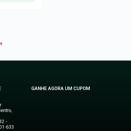
:
E
GANHE AGORA UM CUPOM
r
entro,
32 -
501-633