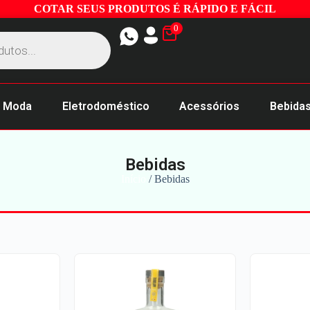
COTAR SEUS PRODUTOS É RÁPIDO E FÁCIL
0
Moda
Eletrodoméstico
Acessórios
Bebida
Bebidas
Início
/ Bebidas