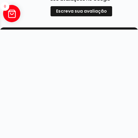
0
Escreva sua avaliação
Daniel Rospa
2 anos atrás
Atendimento razoável. bons produtos e preços de
algumas coisas muito atrativo.