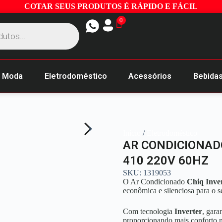
COTAR SEUS PRODUTOS É RÁPIDO E FÁCIL
0
Moda
Eletrodoméstico
Acessórios
Bebida
Início
/
Eletrodoméstico
AR CONDICIONADO
410 220V 60HZ
SKU: 1319053
O Ar Condicionado
Chiq Inve
econômica e silenciosa para o s
Com tecnologia
Inverter
, gara
proporcionando mais conforto no