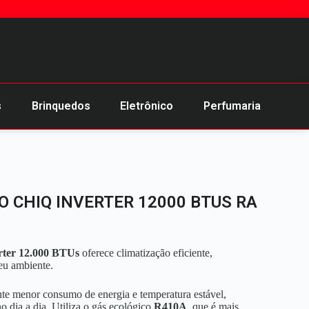
s
Brinquedos
Eletrônico
Perfumaria
 CHIQ INVERTER 12000 BTUS RA
rter 12.000 BTUs
oferece climatização eficiente,
eu ambiente.
nte menor consumo de energia e temperatura estável,
 dia a dia. Utiliza o gás ecológico
R410A
, que é mais