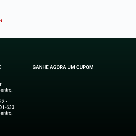
:
E
GANHE AGORA UM CUPOM
r
entro,
32 -
501-633
entro,