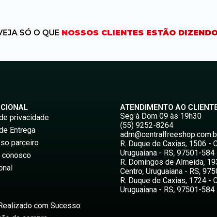
VEJA SÓ O QUE
NOSSOS CLIENTES ESTÃO DIZENDO
UCIONAL
ATENDIMENTO AO CLIENT
Seg à Dom 09 às 19h30
 de privacidade
(55) 9252-8264
 de Entrega
adm@centralfreeshop.com.b
so parceiro
R. Duque de Caxias, 1506 - C
Uruguaiana - RS, 97501-584
e conosco
R. Domingos de Almeida, 19
onal
Centro, Uruguaiana - RS, 97
R. Duque de Caxias, 1724 - C
Uruguaiana - RS, 97501-584
Realizado com Sucesso